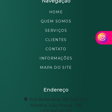
Navegação
HOME
QUEM SOMOS
SERVIÇOS
CLIENTES
CONTATO
INFORMAÇÕES
MAPA DO SITE
Endereço
Rua Bananeiras, 361, Sala 203,
Manaíra, João Pessoa - PB
CEP: 58038-170