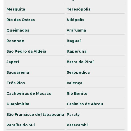
Mesquita
Teresópolis
Rio das Ostras
Nilópolis
Queimados
Araruama
Resende
Itaguaí
São Pedro da Aldeia
Itaperuna
Japeri
Barra do Piraí
Saquarema
Seropédica
Três Rios
Valença
Cachoeiras de Macacu
Rio Bonito
Guapimirim
Casimiro de Abreu
São Francisco de Itabapoana
Paraty
Paraíba do Sul
Paracambi