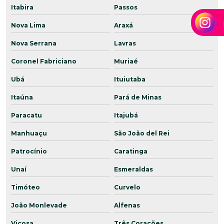
Itabira
Passos
Nova Lima
Araxá
Nova Serrana
Lavras
Coronel Fabriciano
Muriaé
Ubá
Ituiutaba
Itaúna
Pará de Minas
Paracatu
Itajubá
Manhuaçu
São João del Rei
Patrocínio
Caratinga
Unaí
Esmeraldas
Timóteo
Curvelo
João Monlevade
Alfenas
Viçosa
Três Corações