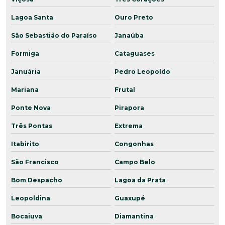
Lagoa Santa
Ouro Preto
São Sebastião do Paraíso
Janaúba
Formiga
Cataguases
Januária
Pedro Leopoldo
Mariana
Frutal
Ponte Nova
Pirapora
Três Pontas
Extrema
Itabirito
Congonhas
São Francisco
Campo Belo
Bom Despacho
Lagoa da Prata
Leopoldina
Guaxupé
Bocaiuva
Diamantina