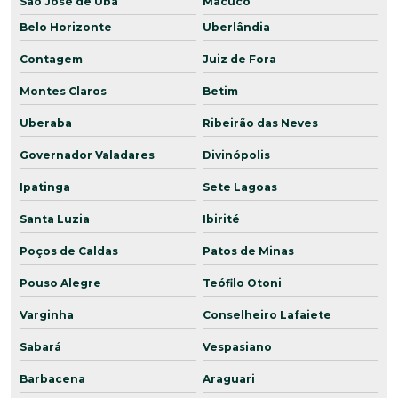
São José de Ubá
Macuco
Belo Horizonte
Uberlândia
Contagem
Juiz de Fora
Montes Claros
Betim
Uberaba
Ribeirão das Neves
Governador Valadares
Divinópolis
Ipatinga
Sete Lagoas
Santa Luzia
Ibirité
Poços de Caldas
Patos de Minas
Pouso Alegre
Teófilo Otoni
Varginha
Conselheiro Lafaiete
Sabará
Vespasiano
Barbacena
Araguari