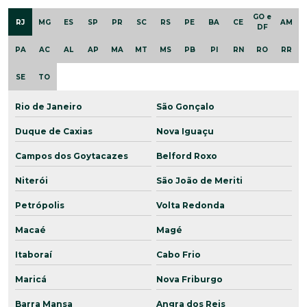
GO e
RJ
MG
ES
SP
PR
SC
RS
PE
BA
CE
AM
DF
PA
AC
AL
AP
MA
MT
MS
PB
PI
RN
RO
RR
SE
TO
Rio de Janeiro
São Gonçalo
Duque de Caxias
Nova Iguaçu
Campos dos Goytacazes
Belford Roxo
Niterói
São João de Meriti
Petrópolis
Volta Redonda
Macaé
Magé
Itaboraí
Cabo Frio
Maricá
Nova Friburgo
Barra Mansa
Angra dos Reis