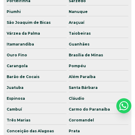
Porteirinha
Sarzedo
Piumhi
Nanuque
São Joaquim de Bicas
Araçuaí
Várzea da Palma
Taiobeiras
Itamarandiba
Guanhães
Ouro Fino
Brasília de Minas
Carangola
Pompéu
Barão de Cocais
Além Paraíba
Juatuba
Santa Bárbara
Espinosa
Cláudio
Cambuí
Carmo do Paranaíba
Três Marias
Coromandel
Conceição das Alagoas
Prata