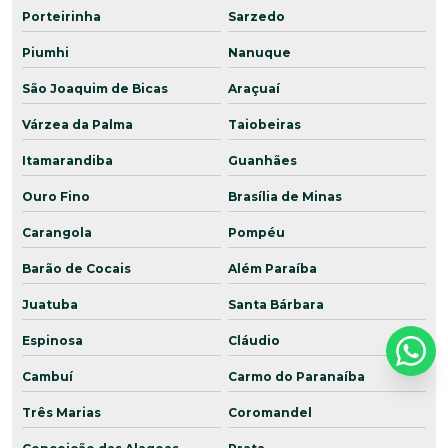
Porteirinha
Sarzedo
Piumhi
Nanuque
São Joaquim de Bicas
Araçuaí
Várzea da Palma
Taiobeiras
Itamarandiba
Guanhães
Ouro Fino
Brasília de Minas
Carangola
Pompéu
Barão de Cocais
Além Paraíba
Juatuba
Santa Bárbara
Espinosa
Cláudio
Cambuí
Carmo do Paranaíba
Três Marias
Coromandel