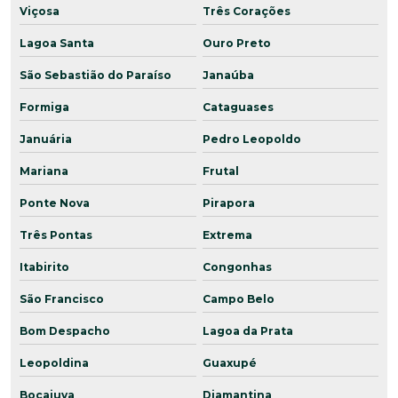
Viçosa
Três Corações
Lagoa Santa
Ouro Preto
São Sebastião do Paraíso
Janaúba
Formiga
Cataguases
Januária
Pedro Leopoldo
Mariana
Frutal
Ponte Nova
Pirapora
Três Pontas
Extrema
Itabirito
Congonhas
São Francisco
Campo Belo
Bom Despacho
Lagoa da Prata
Leopoldina
Guaxupé
Bocaiuva
Diamantina