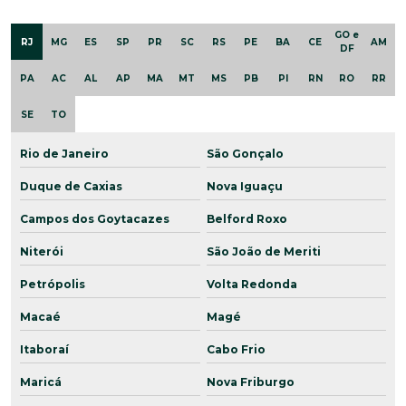
GO e
RJ
MG
ES
SP
PR
SC
RS
PE
BA
CE
AM
DF
PA
AC
AL
AP
MA
MT
MS
PB
PI
RN
RO
RR
SE
TO
Rio de Janeiro
São Gonçalo
Duque de Caxias
Nova Iguaçu
Campos dos Goytacazes
Belford Roxo
Niterói
São João de Meriti
Petrópolis
Volta Redonda
Macaé
Magé
Itaboraí
Cabo Frio
Maricá
Nova Friburgo