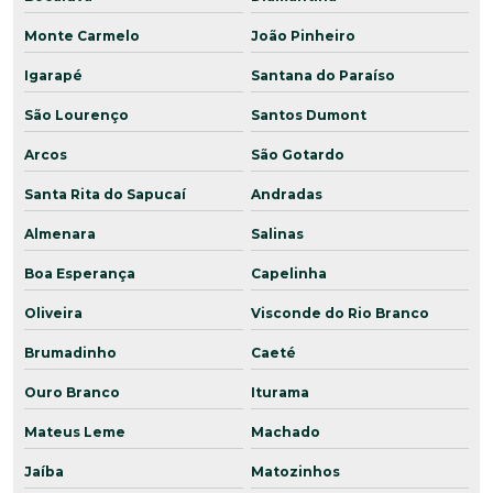
Monte Carmelo
João Pinheiro
Igarapé
Santana do Paraíso
São Lourenço
Santos Dumont
Arcos
São Gotardo
Santa Rita do Sapucaí
Andradas
Almenara
Salinas
Boa Esperança
Capelinha
Oliveira
Visconde do Rio Branco
Brumadinho
Caeté
Ouro Branco
Iturama
Mateus Leme
Machado
Jaíba
Matozinhos