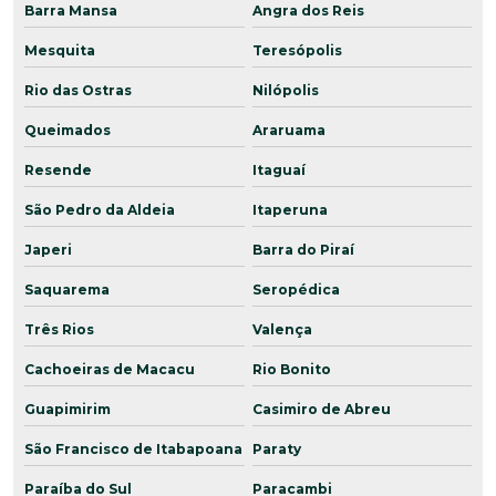
Barra Mansa
Angra dos Reis
Mesquita
Teresópolis
Rio das Ostras
Nilópolis
Queimados
Araruama
Resende
Itaguaí
São Pedro da Aldeia
Itaperuna
Japeri
Barra do Piraí
Saquarema
Seropédica
Três Rios
Valença
Cachoeiras de Macacu
Rio Bonito
Guapimirim
Casimiro de Abreu
São Francisco de Itabapoana
Paraty
Paraíba do Sul
Paracambi